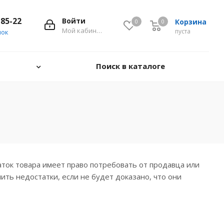
-85-22
Войти
Корзина
0
0
0
Мой кабинет
пуста
нок
Поиск в каталоге
аток товара имеет право потребовать от продавца или
ть недостатки, если не будет доказано, что они