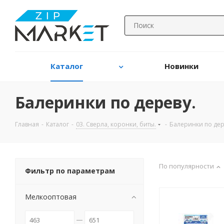
Каталог
Новинки
Балеринки по дереву.
Главная
-
Каталог
-
03. Сверла, коронки, биты.
-
Балеринки по дер
По популярности
Фильтр по параметрам
Мелкооптовая