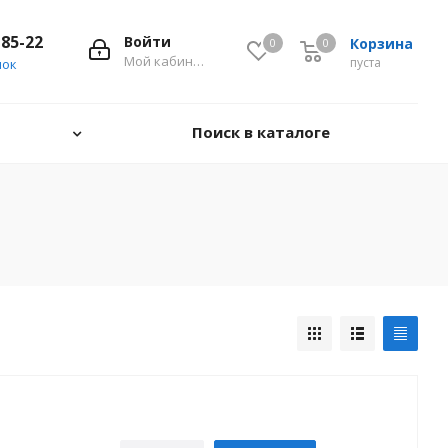
-85-22
Войти
Корзина
0
0
0
Мой кабинет
пуста
нок
Поиск в каталоге