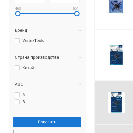
463
651
Бренд
VertexTools
Страна производства
Китай
ABC
A
B