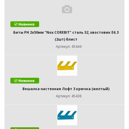
Биты PH 2х50мм "Nox COREBIT" сталь S2, хвостовик Е6.3
(2шт) блист
Артикул: 45444
Вешалка настенная Лофт 3 крючка (желтый)
Артикул: 45438