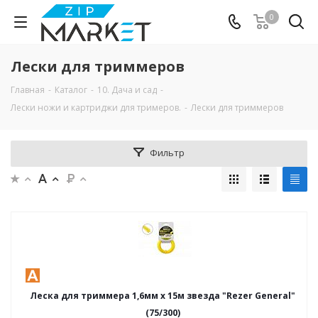
0
Лески для триммеров
Главная
-
Каталог
-
10. Дача и сад
-
Лески ножи и картриджи для тримеров.
-
Лески для триммеров
Фильтр
Леска для триммера 1,6мм х 15м звезда "Rezer General"
(75/300)