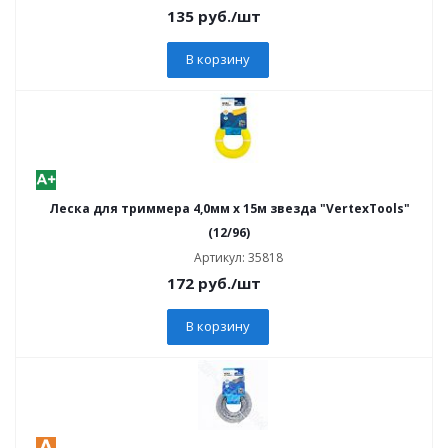
135
руб.
/шт
В корзину
Леска для триммера 4,0мм х 15м звезда "VertexTools"
(12/96)
Артикул: 35818
172
руб.
/шт
В корзину