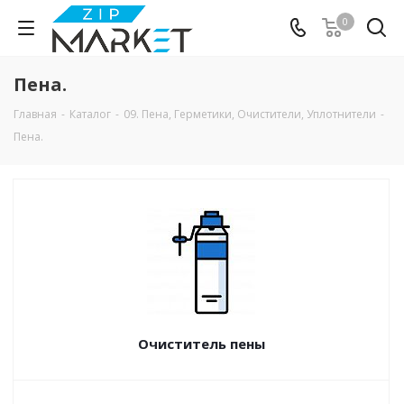
0
Пена.
Главная
-
Каталог
-
09. Пена, Герметики, Очистители, Уплотнители
-
Пена.
Очиститель пены