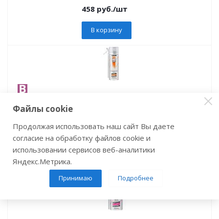
458
руб.
/шт
В корзину
Пена монтажная бытовая всесезонная «ZIGGER PF STD
Файлы cookie
COMPACT» 430мл/460г (-10°C до +35°C) (12)
Продолжая использовать наш сайт Вы даете
Артикул: 32432
согласие на обработку файлов cookie и
297
руб.
/шт
использовании сервисов веб-аналитики
В корзину
Яндекс.Метрика.
Принимаю
Подробнее