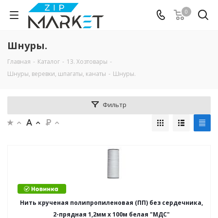
0
Шнуры.
Главная
-
Каталог
-
13. Хозтовары
-
Шнуры, веревки, шпагаты, канаты
-
Шнуры.
Фильтр
Нить крученая полипропиленовая (ПП) без сердечника,
2-прядная 1,2мм х 100м белая "МДС"