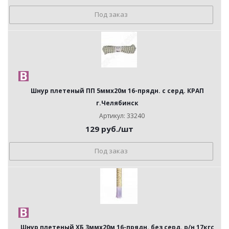
Под заказ
Шнур плетеный ПП 5ммх20м 16-прядн. с серд. КРАП
г.Челябинск
Артикул: 33240
129
руб.
/шт
Под заказ
Шнур плетеный ХБ 3ммх20м 16-прядн. без серд. р/н 17кгс