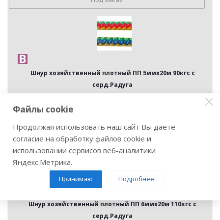
Шнур хозяйственный плотный ПП 5ммх20м 90кгс с
серд.Радуга
Артикул: 11431
Файлы cookie
87
руб.
/шт
Продолжая использовать наш сайт Вы даете
Под заказ
согласие на обработку файлов cookie и
использовании сервисов веб-аналитики
Яндекс.Метрика.
Принимаю
Подробнее
Шнур хозяйственный плотный ПП 6ммх20м 110кгс с
серд.Радуга