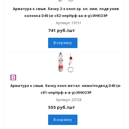
Арматура к смыв. бачку 2-х кноп.хр. кн. ниж. подв унив
колонка D40 (и-сб2-нпрНрф-аа-в-р) ИНКОЭР
Артикул: 19151
741
руб.
/шт
В корзину
Арматура к смыв. бачку кноп.метал. нижн/подвод D40 (и-
сб1-нпрНрф-а-в-р) ИНКОЭР
Артикул: 20728
555
руб.
/шт
В корзину