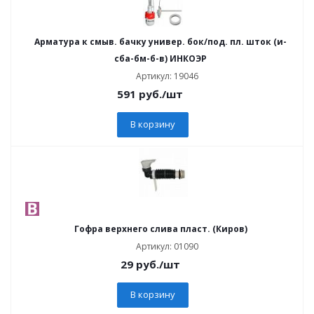
Арматура к смыв. бачку универ. бок/под. пл. шток (и-
сба-бм-б-в) ИНКОЭР
Артикул: 19046
591
руб.
/шт
В корзину
Гофра верхнего слива пласт. (Киров)
Артикул: 01090
29
руб.
/шт
В корзину