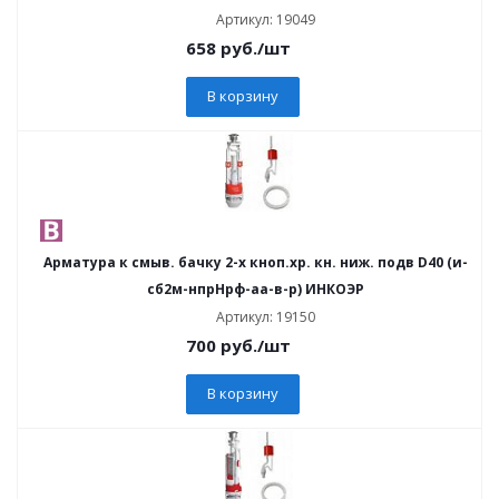
Артикул: 19049
658
руб.
/шт
В корзину
Арматура к смыв. бачку 2-х кноп.хр. кн. ниж. подв D40 (и-
сб2м-нпрНрф-аа-в-р) ИНКОЭР
Артикул: 19150
700
руб.
/шт
В корзину