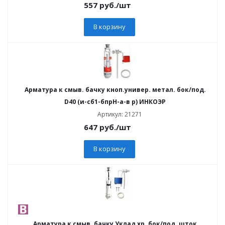
557
руб.
/шт
В корзину
Арматура к смыв. бачку кноп.универ. метал. бок/под.
D40 (и-сб1-бпрН-а-в р) ИНКОЭР
Артикул: 21271
647
руб.
/шт
В корзину
Арматура к смыв. бачку Уклад хр. бок/под. шток