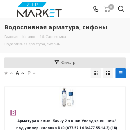
0
Водосливная арматура, сифоны
Главная
-
Каталог
-
16. Сантехника
-
Водосливная арматура, сифоны
Фильтр
Арматура к смыв. бачку 2-х кноп.Уклад хр.кн. ниж/
под.универ. колонка D40 (А77.57.14.3/А77.55.14.3) (18)