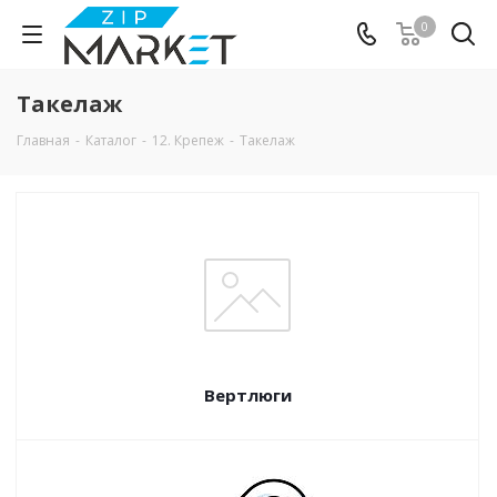
0
Такелаж
Главная
-
Каталог
-
12. Крепеж
-
Такелаж
Вертлюги