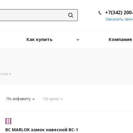
+7(342) 200
Заказать зво
Как купить
Компания
очие
По алфавиту
По цене
ВС MARLOK замок навесной ВС-1