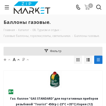
0
Баллоны газовые.
Главная
-
Каталог
-
08. Туризм и отдых
-
Газовые баллоны, горелки,плиты, светильники.
-
Баллоны газовые.
Фильтр
Газ. баллон "GAS STANDARD"для портативных приборов
резьбовой "Tourist" 450гр (-23°С +35°С) Корея (12)