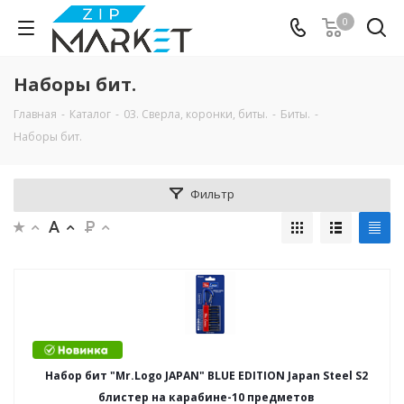
0
Наборы бит.
Главная
-
Каталог
-
03. Сверла, коронки, биты.
-
Биты.
-
Наборы бит.
Фильтр
Набор бит "Mr.Logo JAPAN" BLUE EDITION Japan Steel S2
блистер на карабине-10 предметов