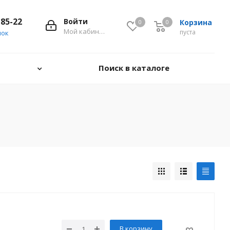
-85-22
Войти
Корзина
0
0
0
Мой кабинет
пуста
нок
Поиск в каталоге
В корзину