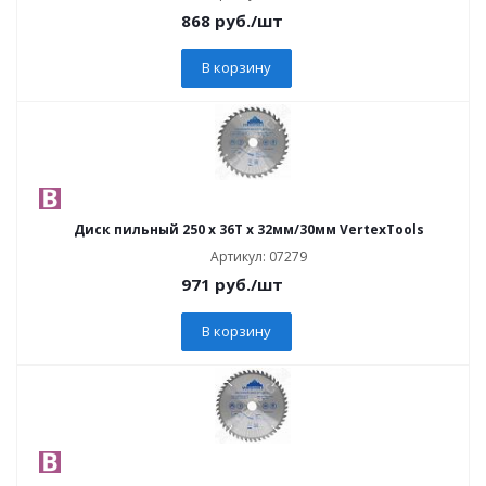
868
руб.
/шт
В корзину
Диск пильный 250 х 36Т х 32мм/30мм VertexTools
Артикул: 07279
971
руб.
/шт
В корзину