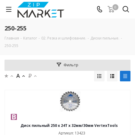
0
250-255
Главная
-
Каталог
-
02. Резка и шлифование.
-
Диски пильные.
-
250-255
Фильтр
Диск пильный 250 х 24Т х 32мм/30мм VertexTools
Артикул: 13423