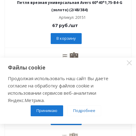
Петля врезная универсальная Avers 60*40*1,75-B4-G
(золото) (2/48/384)
Артикул: 20151
67
руб.
/шт
В корзину
Файлы cookie
Продолжая использовать наш сайт Вы даете
Петля врезная универсальная Avers 60*40*1,75-В4-AB
согласие на обработку файлов cookie и
(бронза) (2/48/384)
использовании сервисов веб-аналитики
Артикул: 01287
Яндекс.Метрика.
66
руб.
/шт
Принимаю
Подробнее
В корзину