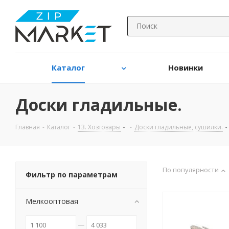
Каталог
Новинки
Доски гладильные.
Главная
-
Каталог
-
13. Хозтовары
-
Доски гладильные, сушилки.
По популярности
Фильтр по параметрам
Мелкооптовая