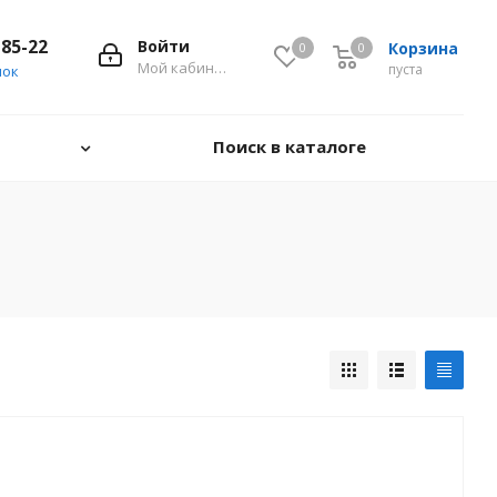
-85-22
Войти
Корзина
0
0
0
Мой кабинет
пуста
нок
Поиск в каталоге