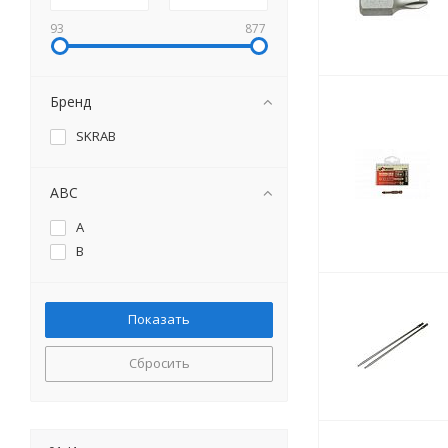
93
877
Бренд
SKRAB
ABC
A
B
Сбросить