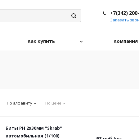
+7(342) 200
Заказать зво
Как купить
Компания
По алфавиту
По цене
Биты PH 2х30мм "Skrab"
автомобильная (1/100)
93
руб.
/шт