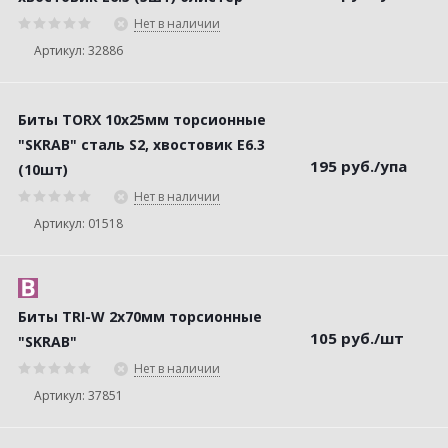
Нет в наличии
Артикул: 32886
Биты TORX 10х25мм торсионные
"SKRAB" сталь S2, хвостовик Е6.3
195
руб.
/упа
(10шт)
Нет в наличии
Артикул: 01518
Биты TRI-W 2х70мм торсионные
105
руб.
/шт
"SKRAB"
Нет в наличии
Артикул: 37851