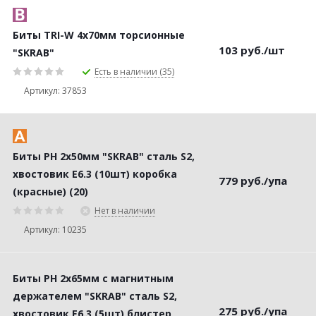
Биты TRI-W 4х70мм торсионные
103
руб.
/шт
"SKRAB"
Есть в наличии (35)
Артикул: 37853
Биты PH 2х50мм "SKRAB" сталь S2,
хвостовик Е6.3 (10шт) коробка
779
руб.
/упа
(красные) (20)
Нет в наличии
Артикул: 10235
Биты PH 2х65мм с магнитным
держателем "SKRAB" сталь S2,
275
руб.
/упа
хвостовик Е6.3 (5шт) блистер