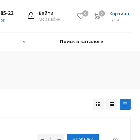
-85-22
Войти
Корзина
0
0
0
Мой кабинет
пуста
нок
Поиск в каталоге
В корзину