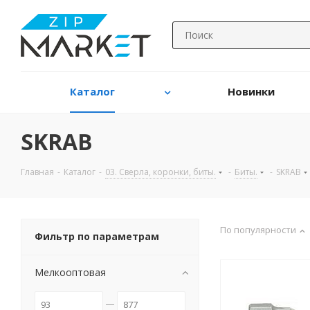
Каталог
Новинки
SKRAB
Главная
-
Каталог
-
03. Сверла, коронки, биты.
-
Биты.
-
SKRAB
По популярности
Фильтр по параметрам
Мелкооптовая