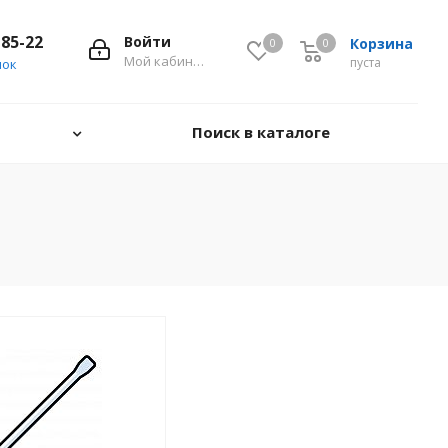
-85-22
Войти
Корзина
0
0
0
Мой кабинет
пуста
нок
Поиск в каталоге