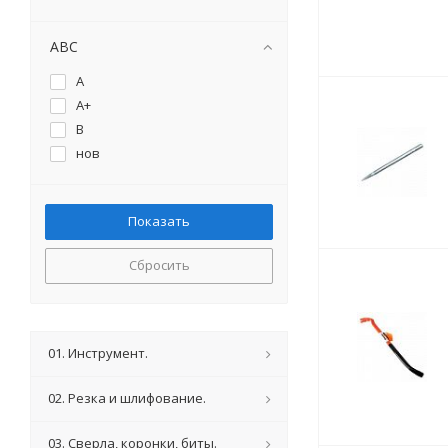
ABC
A
A+
B
нов
Сбросить
01. Инструмент.
02. Резка и шлифование.
03. Сверла, коронки, биты.