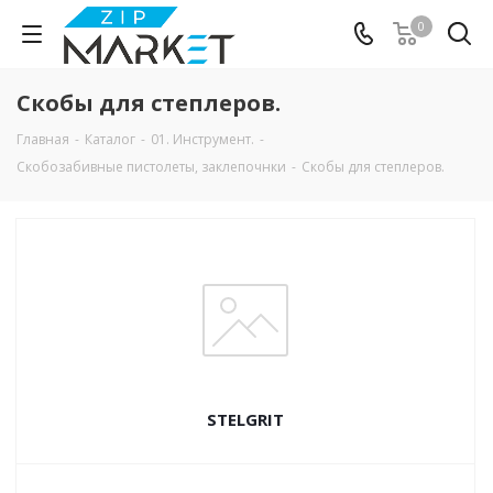
0
Скобы для степлеров.
Главная
-
Каталог
-
01. Инструмент.
-
Скобозабивные пистолеты, заклепочнки
-
Скобы для степлеров.
STELGRIT