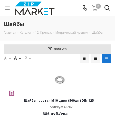
0
Шайбы
Главная
-
Каталог
-
12. Крепеж
-
Метрический крепеж
-
Шайбы
Фильтр
Шайба простая М10 цинк (500шт) DIN 125
Артикул: 42262
386
руб.
/упа