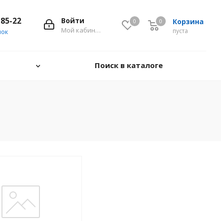
-85-22
Войти
Корзина
0
0
0
Мой кабинет
пуста
нок
Поиск в каталоге