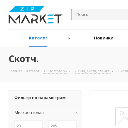
Каталог
Новинки
Скотч.
Главная
-
Каталог
-
13. Хозтовары
-
Лента, скотч, пленка.
-
Скотч
Фильтр по параметрам
Мелкооптовая