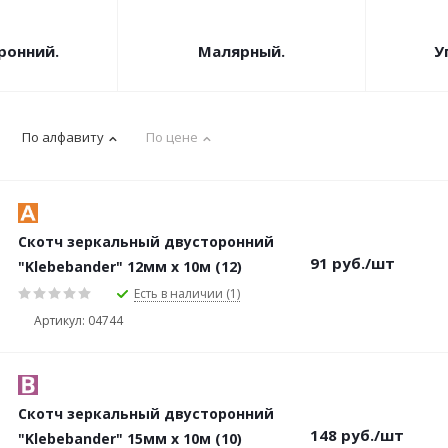
ронний.
Малярный.
У
По алфавиту
По цене
Скотч зеркальный двусторонний
91
руб.
/шт
"Klebebander" 12мм х 10м (12)
Есть в наличии (1)
Артикул: 04744
Скотч зеркальный двусторонний
148
руб.
/шт
"Klebebander" 15мм х 10м (10)