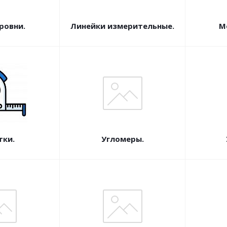
ровни.
Линейки измерительные.
М
тки.
Угломеры.