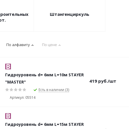
троительных
Штангенциркуль
от.
По алфавиту
По цене
Гидроуровень d= 6мм L=10м STAYER
419
руб.
/шт
"MASTER"
Есть в наличии (3)
Артикул: 05514
Гидроуровень d= 6мм L=15м STAYER