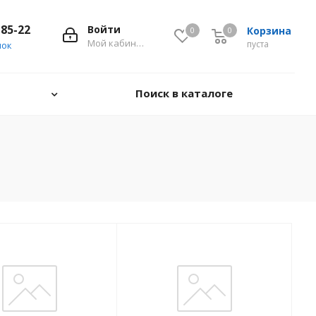
-85-22
Войти
Корзина
0
0
0
Мой кабинет
пуста
нок
Поиск в каталоге