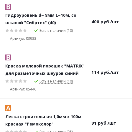
Гидроуровень d= 8мм L=10м, со
400
руб.
/шт
шкалой "Сибртех" (40)
Есть в наличии (10)
Артикул: 03933
Краска меловой порошок "MATRIX"
114
руб.
/шт
для разметочных шнуров синий
Есть в наличии (10)
Артикул: 05446
Леска строительная 1,0мм х 100м
91
руб.
/шт
красная "Ремоколор"
Есть в наличии (35)