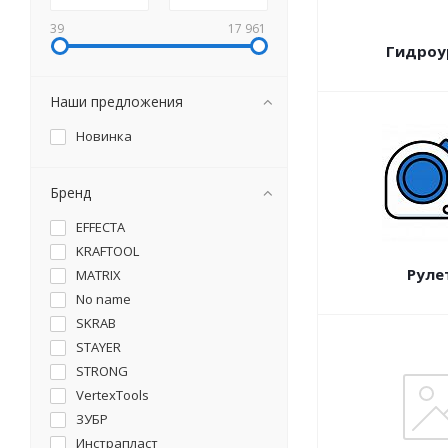
39
17 961
Гидроу
Наши предложения
Новинка
Бренд
EFFECTA
KRAFTOOL
Руле
MATRIX
No name
SKRAB
STAYER
STRONG
VertexTools
ЗУБР
Инстрапласт