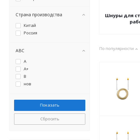
РемоКолор
Сибртех
Страна производства
Шнуры для с
раб
Китай
Россия
По популярности
ABC
A
A+
B
нов
Сбросить