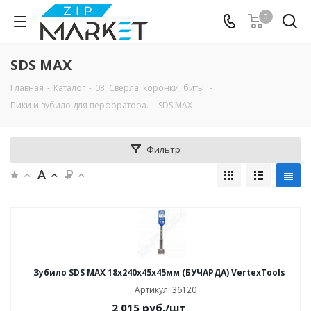
0
SDS MAX
Главная
-
Каталог
-
03. Сверла, коронки, биты.
-
Пики и зубило для перфоратора.
-
SDS MAX
Фильтр
Зубило SDS MAX 18х240х45х45мм (БУЧАРДА) VertexTools
Артикул: 36120
2 015
руб.
/шт