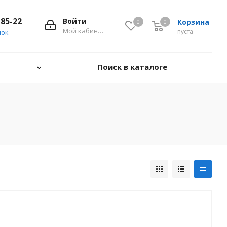
-85-22
Войти
Корзина
0
0
0
Мой кабинет
пуста
нок
Поиск в каталоге