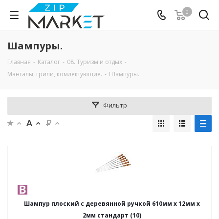
0
Шампуры.
Главная
-
Каталог
-
08. Туризм и отдых
-
Мангалы, грили, комлектующие.
-
Шампуры.
Фильтр
Шампур плоский с деревянной ручкой 610мм x 12мм x
2мм стандарт (10)