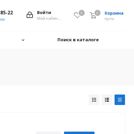
-85-22
Войти
Корзина
0
0
0
Мой кабинет
пуста
нок
Поиск в каталоге