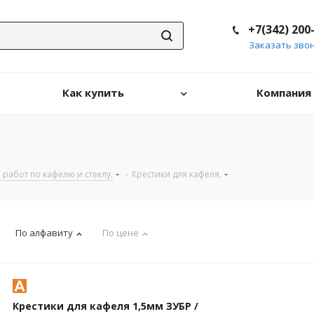
+7(342) 200
Заказать зво
Как купить
Компания
работ по кафелю и стеклу.
-
Крестики для кафеля.
По алфавиту
По цене
Крестики для кафеля 1,5мм ЗУБР /