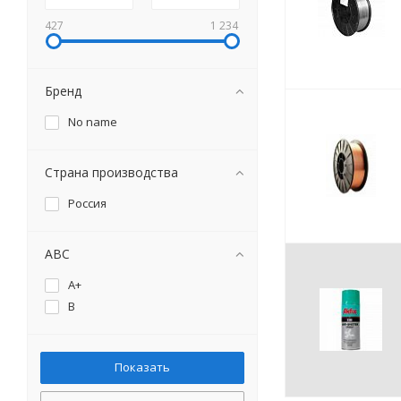
427
1 234
Бренд
No name
Страна производства
Россия
ABC
A+
B