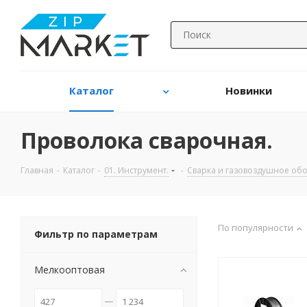
Каталог
Новинки
Проволока сварочная.
Главная
-
Каталог
-
01. Инструмент.
-
Сварка и газовоздушное об
По популярности
Фильтр по параметрам
Мелкооптовая