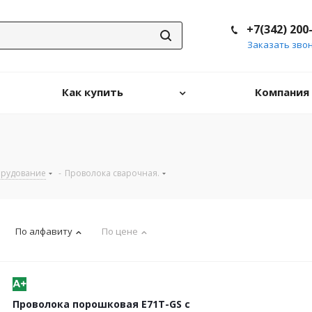
+7(342) 200
Заказать зво
Как купить
Компания
орудование
-
Проволока сварочная.
По алфавиту
По цене
Проволока порошковая Е71Т-GS с