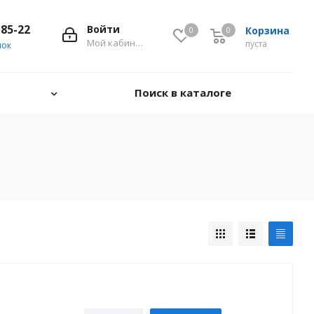
-85-22
Войти
Корзина
0
0
0
Мой кабинет
пуста
нок
Поиск в каталоге