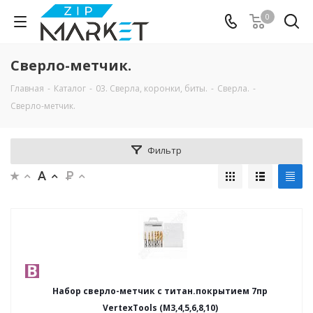
0
Сверло-метчик.
Главная
-
Каталог
-
03. Сверла, коронки, биты.
-
Сверла.
-
Сверло-метчик.
Фильтр
Набор сверло-метчик с титан.покрытием 7пр
VertexTools (М3,4,5,6,8,10)