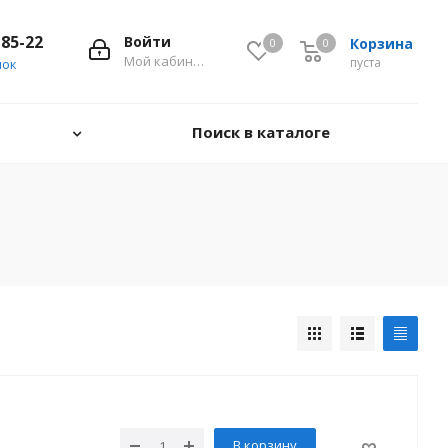
-85-22
Войти
Корзина
0
0
0
Мой кабинет
пуста
нок
Поиск в каталоге
В корзину