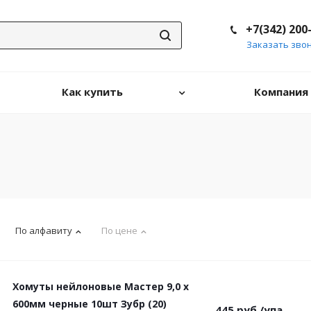
+7(342) 200
Заказать зво
Как купить
Компания
По алфавиту
По цене
Хомуты нейлоновые Мастер 9,0 х
600мм черные 10шт Зубр (20)
445
руб.
/упа