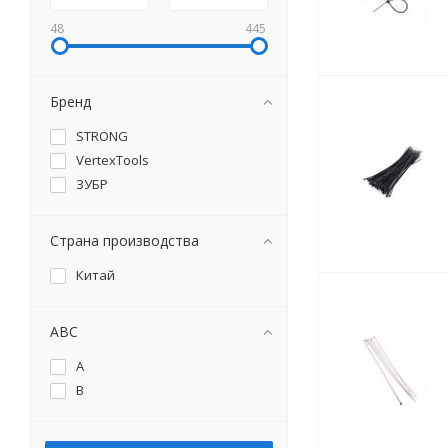
48
445
Бренд
STRONG
VertexTools
ЗУБР
Страна производства
Китай
ABC
A
B