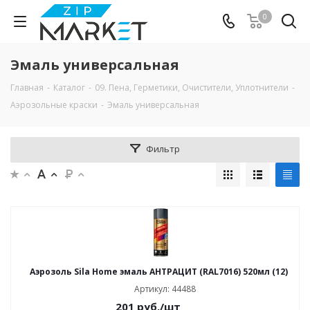
0
Эмаль универсальная
Главная
-
Каталог
-
09. Пена, Герметики, Очистители, Уплотнители
-
Аэрозольные краски
-
Эмаль универсальная
Фильтр
Аэрозоль Sila Home эмаль АНТРАЦИТ (RAL7016) 520мл (12)
Артикул: 44488
201
руб.
/шт