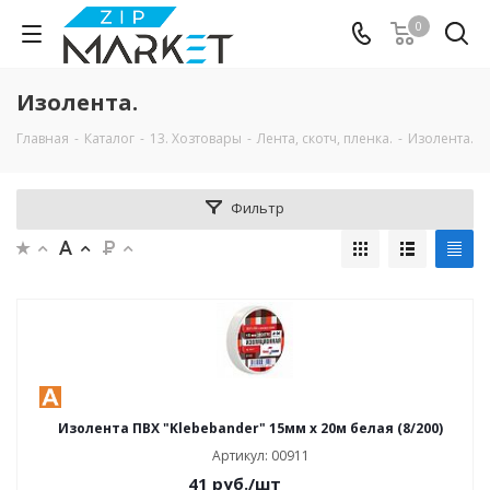
0
Изолента.
Главная
-
Каталог
-
13. Хозтовары
-
Лента, скотч, пленка.
-
Изолента.
Фильтр
Изолента ПВХ "Klebebander" 15мм х 20м белая (8/200)
Артикул: 00911
41
руб.
/шт