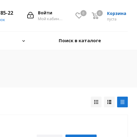
-85-22
Войти
Корзина
0
0
0
Мой кабинет
пуста
нок
Поиск в каталоге