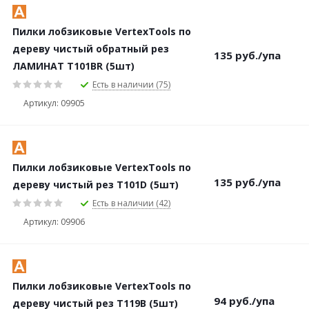
Пилки лобзиковые VertexTools по
дереву чистый обратный рез
135
руб.
/упа
ЛАМИНАТ Т101BR (5шт)
Есть в наличии (75)
Артикул: 09905
Пилки лобзиковые VertexTools по
135
руб.
/упа
дереву чистый рез Т101D (5шт)
Есть в наличии (42)
Артикул: 09906
Пилки лобзиковые VertexTools по
94
руб.
/упа
дереву чистый рез Т119B (5шт)