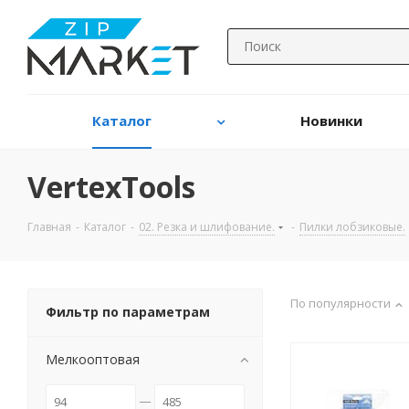
Каталог
Новинки
VertexTools
Главная
-
Каталог
-
02. Резка и шлифование.
-
Пилки лобзиковые.
По популярности
Фильтр по параметрам
Мелкооптовая