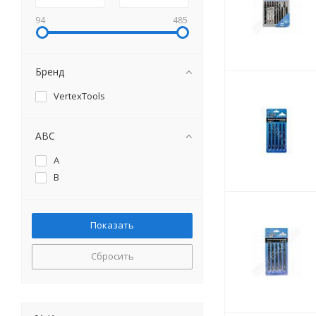
94
485
Бренд
VertexTools
ABC
A
B
Сбросить