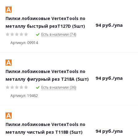
Пилки лобзиковые VertexTools по
94
руб.
/упа
металлу быстрый резТ127D (5шт)
Есть в наличии (74)
Артикул: 09914
Пилки лобзиковые VertexTools по
94
руб.
/упа
металлу фигурный рез Т218А (5шт)
Есть в наличии (36)
Артикул: 19462
Пилки лобзиковые VertexTools по
94
руб.
/упа
металлу чистый рез Т118B (5шт)