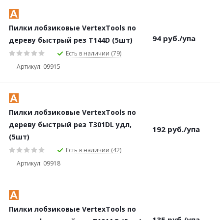
Пилки лобзиковые VertexTools по
94
руб.
/упа
дереву быстрый рез Т144D (5шт)
Есть в наличии (79)
Артикул: 09915
Пилки лобзиковые VertexTools по
дереву быстрый рез Т301DL удл,
192
руб.
/упа
(5шт)
Есть в наличии (42)
Артикул: 09918
Пилки лобзиковые VertexTools по
135
руб.
/упа