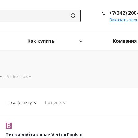
+7(342) 200
Заказать зво
Как купить
Компания
-
VertexTools
По алфавиту
По цене
Пилки лобзиковые VertexTools в