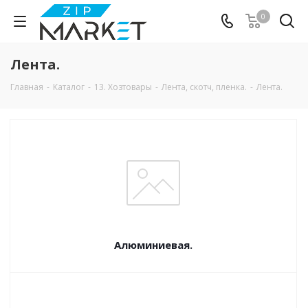
0
Лента.
Главная
-
Каталог
-
13. Хозтовары
-
Лента, скотч, пленка.
-
Лента.
Алюминиевая.