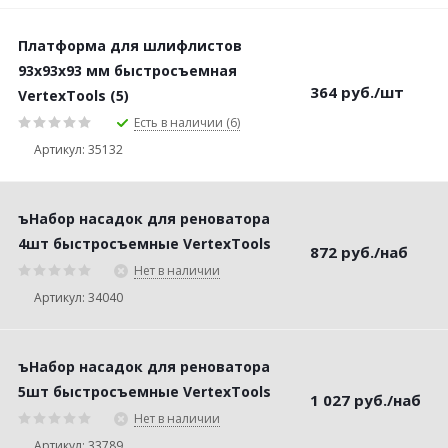
Платформа для шлифлистов
93х93х93 мм быстросъемная
364
руб.
/шт
VertexTools (5)
Есть в наличии (6)
Артикул: 35132
ъНабор насадок для реноватора
4шт быстросъемные VertexTools
872
руб.
/наб
Нет в наличии
Артикул: 34040
ъНабор насадок для реноватора
5шт быстросъемные VertexTools
1 027
руб.
/наб
Нет в наличии
Артикул: 33789