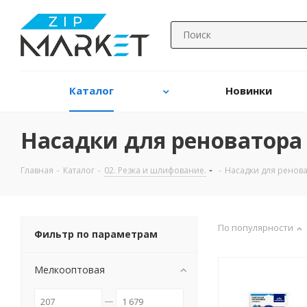
Каталог
Новинки
Насадки для реноватора
Главная
-
Каталог
-
02. Резка и шлифование.
-
Насадки для ренов
По популярности
Фильтр по параметрам
Мелкооптовая