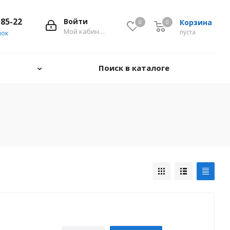
-85-22
Войти
Корзина
0
0
0
Мой кабинет
пуста
нок
Поиск в каталоге