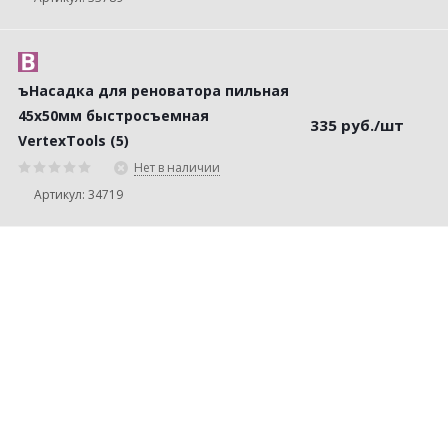
ъНасадка для реноватора пильная
45х50мм быстросъемная
335
руб.
/шт
VertexTools (5)
Нет в наличии
Артикул: 34719