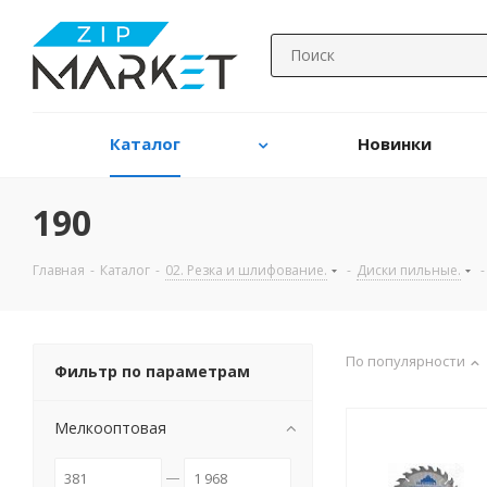
Каталог
Новинки
190
Главная
-
Каталог
-
02. Резка и шлифование.
-
Диски пильные.
-
По популярности
Фильтр по параметрам
Мелкооптовая