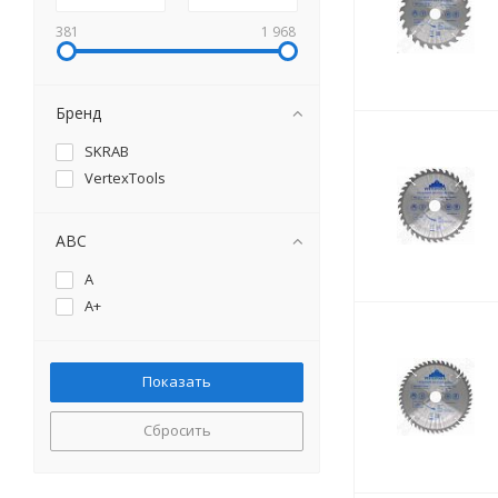
381
1 968
Бренд
SKRAB
VertexTools
ABC
A
A+
Сбросить