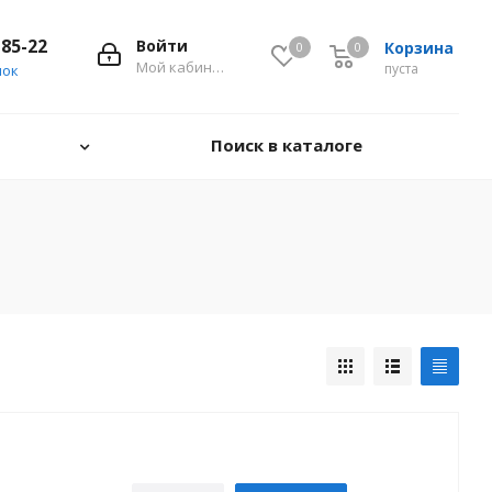
-85-22
Войти
Корзина
0
0
0
Мой кабинет
пуста
нок
Поиск в каталоге