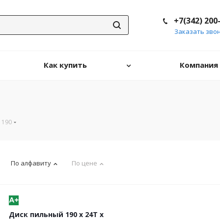
+7(342) 200
Заказать зво
Как купить
Компания
190
По алфавиту
По цене
Диск пильный 190 х 24Т х