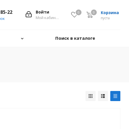
-85-22
Войти
Корзина
0
0
0
Мой кабинет
пуста
нок
Поиск в каталоге