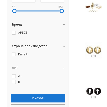
58
551
Бренд
APECS
Страна производства
Китай
ABC
A+
B