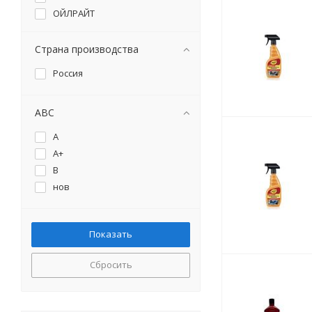
ОЙЛРАЙТ
Страна производства
Россия
ABC
A
A+
B
нов
Сбросить