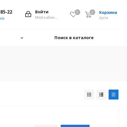
-85-22
Войти
Корзина
0
0
0
Мой кабинет
пуста
нок
Поиск в каталоге