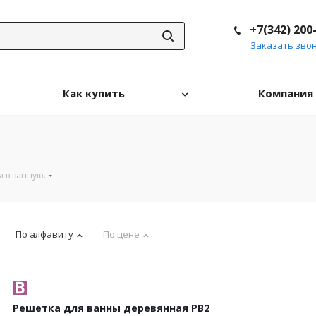
+7(342) 200
Заказать зво
Как купить
Компания
 в ванную.
По алфавиту
По цене
Решетка для ванны деревянная РВ2