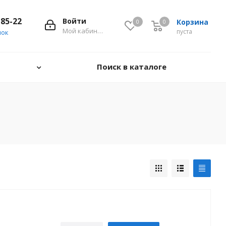
-85-22
Войти
Корзина
0
0
0
Мой кабинет
пуста
нок
Поиск в каталоге