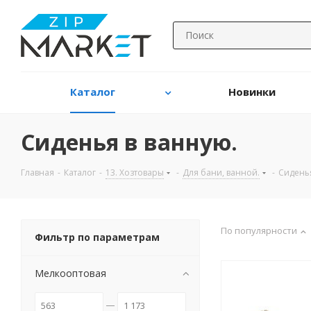
Каталог
Новинки
Сиденья в ванную.
Главная
-
Каталог
-
13. Хозтовары
-
Для бани, ванной.
-
Сиденья
По популярности
Фильтр по параметрам
Мелкооптовая