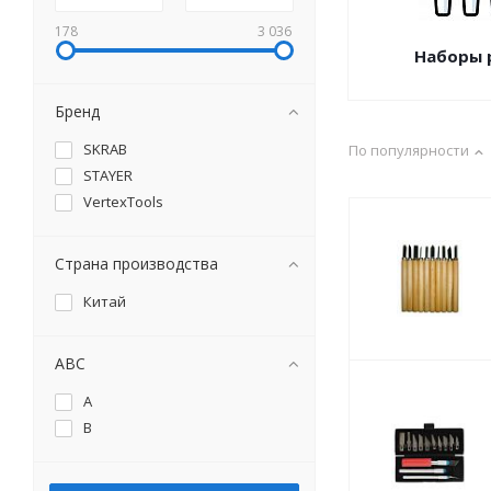
178
3 036
Наборы 
Бренд
SKRAB
По популярности
STAYER
VertexTools
Страна производства
Китай
ABC
A
B