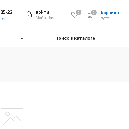
-85-22
Войти
Корзина
0
0
0
Мой кабинет
пуста
нок
Поиск в каталоге