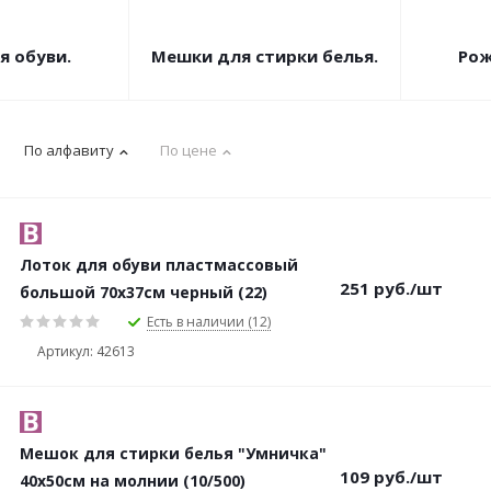
я обуви.
Мешки для стирки белья.
Рож
По алфавиту
По цене
Лоток для обуви пластмассовый
251
руб.
/шт
большой 70х37см черный (22)
Есть в наличии (12)
Артикул: 42613
Мешок для стирки белья "Умничка"
109
руб.
/шт
40x50см на молнии (10/500)