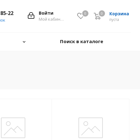
-85-22
Войти
Корзина
0
0
0
Мой кабинет
пуста
нок
Поиск в каталоге