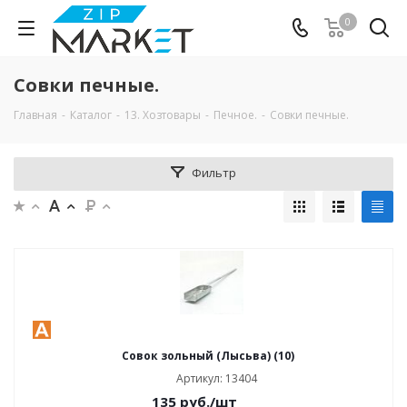
0
Совки печные.
Главная
-
Каталог
-
13. Хозтовары
-
Печное.
-
Совки печные.
Фильтр
Совок зольный (Лысьва) (10)
Артикул: 13404
135
руб.
/шт