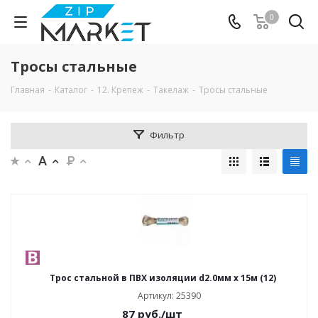
0
Тросы стальные
Главная
-
Каталог
-
12. Крепеж
-
Такелаж
-
Тросы стальные
Фильтр
Трос стальной в ПВХ изоляции d2.0мм х 15м (12)
Артикул: 25390
87
руб.
/шт