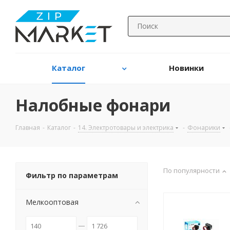
Каталог
Новинки
Налобные фонари
Главная
-
Каталог
-
14. Электротовары и электрика
-
Фонарики
По популярности
Фильтр по параметрам
Мелкооптовая