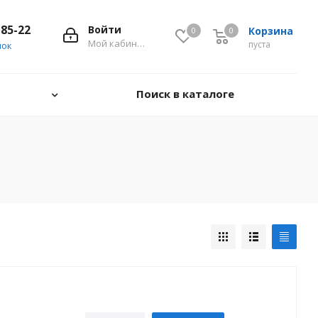
-85-22
Войти
Корзина
0
0
0
Мой кабинет
пуста
нок
Поиск в каталоге