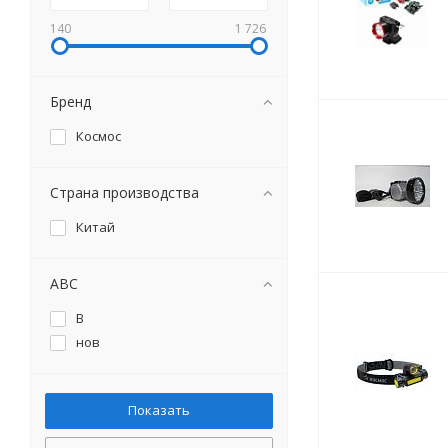
140
1 726
Бренд
Космос
Страна производства
Китай
ABC
B
нов