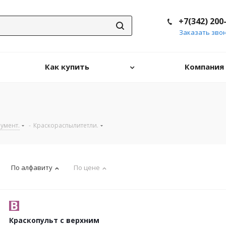
+7(342) 200
Заказать зво
Как купить
Компания
умент.
-
Краскораспылитетли.
По алфавиту
По цене
Краскопульт с верхним