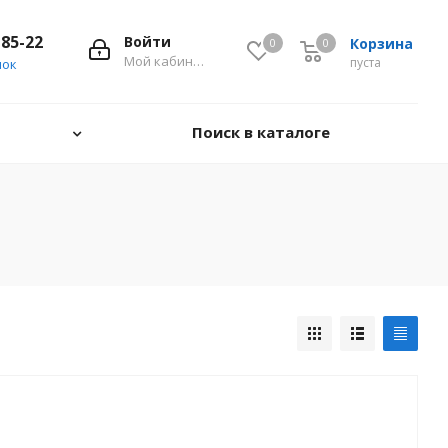
-85-22
Войти
Корзина
0
0
0
Мой кабинет
пуста
нок
Поиск в каталоге