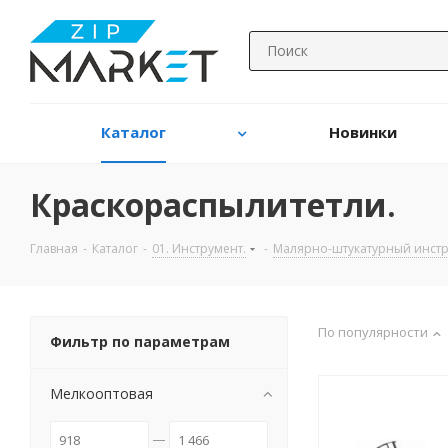
Каталог
Новинки
Краскораспылитетли.
Главная
-
Каталог
-
01. Инструмент.
-
Малярно-штукатурный инстр
По популярности
Фильтр по параметрам
Мелкооптовая