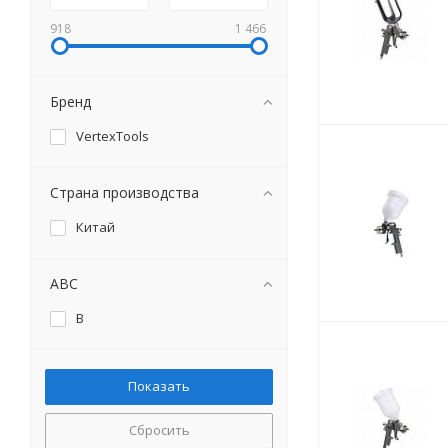
918
1 466
Бренд
VertexTools
Страна производства
Китай
ABC
B
Сбросить