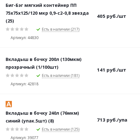
Биг-Бэг мягкий контейнер ПП
75х75х125/120 мкр 0,9-с2-0,8 звезда
405
руб.
/шт
(25)
Есть в наличии (217)
Артикул: 44830
Вкладыш в бочку 200л (130мкм)
прозрачный (1/100шт)
141
руб.
/шт
Есть в наличии (181)
Артикул: 42818
Вкладыш в бочку 240л (76мкм)
713
руб.
/упа
синий (упак.5шт) (8)
Есть в наличии (125)
Артикул: 39077