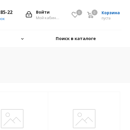
-85-22
Войти
Корзина
0
0
0
Мой кабинет
пуста
нок
Поиск в каталоге