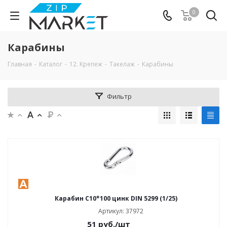
0
Карабины
Главная
-
Каталог
-
12. Крепеж
-
Такелаж
-
Карабины
Фильтр
Карабин C10*100 цинк DIN 5299 (1/25)
Артикул: 37972
51
руб.
/шт