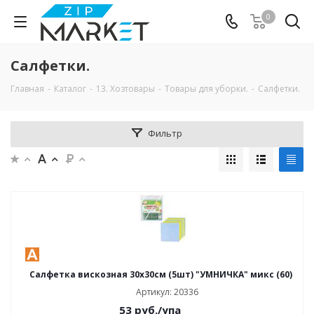
0
Салфетки.
Главная
-
Каталог
-
13. Хозтовары
-
Товары для уборки.
-
Салфетки.
Фильтр
Салфетка вискозная 30х30см (5шт) "УМНИЧКА" микс (60)
Артикул: 20336
53
руб.
/упа