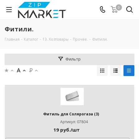
0
Фитили.
Главная
-
Каталог
-
13. Хозтовары
-
Прочее.
-
Фитили.
Фильтр
Фитиль для Солярогаза (3)
Артикул: 07804
19
руб.
/шт