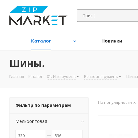
Каталог
Новинки
Шины.
Главная
-
Каталог
-
01. Инструмент.
-
Бензоинструмент.
-
Шины
По популярности
Фильтр по параметрам
Мелкооптовая