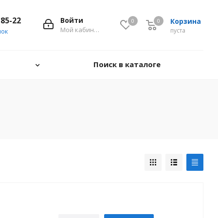
-85-22
Войти
Корзина
0
0
0
Мой кабинет
пуста
нок
Поиск в каталоге