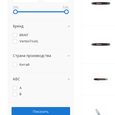
330
536
Бренд
BRAIT
VertexTools
Страна производства
Китай
ABC
A
B