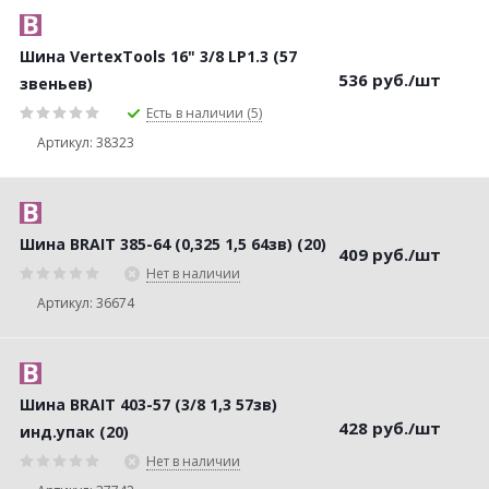
Шина VertexTools 16" 3/8 LP1.3 (57
536
руб.
/шт
звеньев)
Есть в наличии (5)
Артикул: 38323
Шина BRAIT 385-64 (0,325 1,5 64зв) (20)
409
руб.
/шт
Нет в наличии
Артикул: 36674
Шина BRAIT 403-57 (3/8 1,3 57зв)
428
руб.
/шт
инд.упак (20)
Нет в наличии