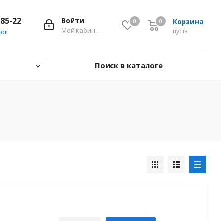
-85-22
Войти
Корзина
0
0
0
Мой кабинет
пуста
нок
Поиск в каталоге