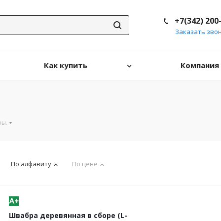
+7(342) 200
Заказать зво
Как купить
Компания
ы.
По алфавиту
По цене
Швабра деревянная в сборе (L-