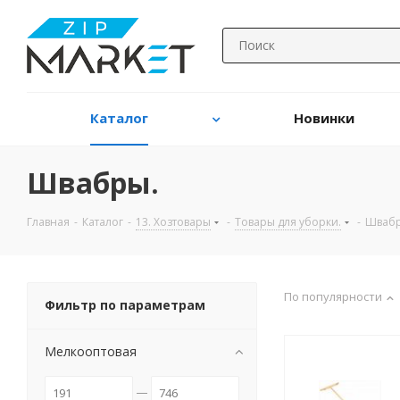
Каталог
Новинки
Швабры.
Главная
-
Каталог
-
13. Хозтовары
-
Товары для уборки.
-
Швабр
По популярности
Фильтр по параметрам
Мелкооптовая