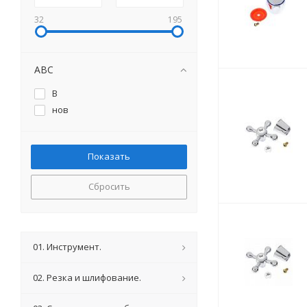
32
195
ABC
B
нов
Сбросить
01. Инструмент.
02. Резка и шлифование.