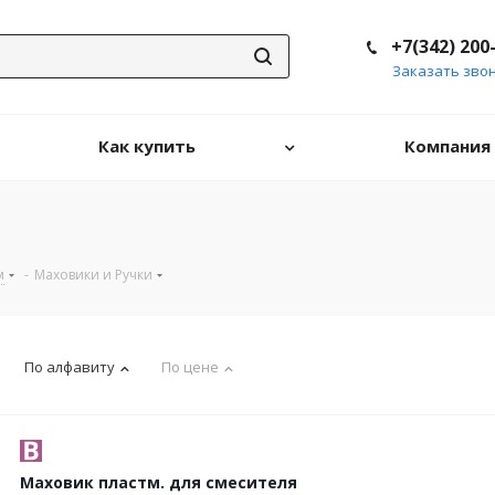
+7(342) 200
Заказать зво
Как купить
Компания
м
-
Маховики и Ручки
По алфавиту
По цене
Маховик пластм. для смесителя