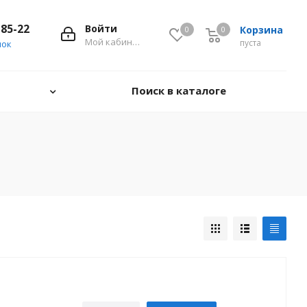
-85-22
Войти
Корзина
0
0
0
Мой кабинет
пуста
нок
Поиск в каталоге